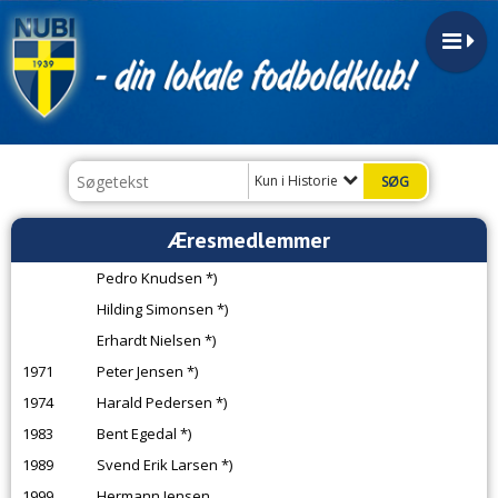
Kun i Historie
Æresmedlemmer
Pedro Knudsen *)
Hilding Simonsen *)
Erhardt Nielsen *)
1971
Peter Jensen *)
1974
Harald Pedersen *)
1983
Bent Egedal *)
1989
Svend Erik Larsen *)
1999
Hermann Jensen