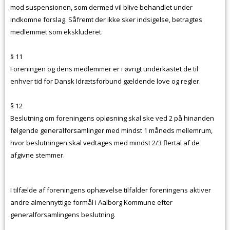
mod suspensionen, som dermed vil blive behandlet under
indkomne forslag. Såfremt der ikke sker indsigelse, betragtes
medlemmet som ekskluderet.
§ 11
Foreningen og dens medlemmer er i øvrigt underkastet de til
enhver tid for Dansk Idrætsforbund gældende love og regler.
§ 12
Beslutning om foreningens opløsning skal ske ved 2 på hinanden
følgende generalforsamlinger med mindst 1 måneds mellemrum,
hvor beslutningen skal vedtages med mindst 2/3 flertal af de
afgivne stemmer.
I tilfælde af foreningens ophævelse tilfalder foreningens aktiver
andre almennyttige formål i Aalborg Kommune efter
generalforsamlingens beslutning.